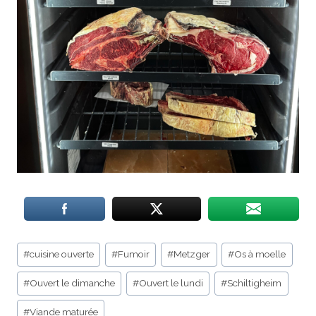
Étiquettes
#
cuisine ouverte
#
Fumoir
#
Metzger
#
Os à moelle
de
#
Ouvert le dimanche
#
Ouvert le lundi
#
Schiltigheim
la
publication :
#
Viande maturée