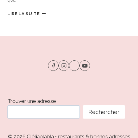
LA
LIRE LA SUITE
BRUNCHOISE
•
HAGUENAU
:
LA
PARENTHÈSE
GOURMANDE
À
PARTAGER
EN
FAMILLE
Trouver une adresse
Rechercher
© 2026 Cléliablabla • restaurants & bonnes adresses