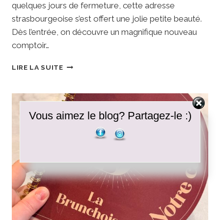
quelques jours de fermeture, cette adresse
strasbourgeoise s’est offert une jolie petite beauté.
Dès l’entrée, on découvre un magnifique nouveau
comptoir…
TONTON
LIRE LA SUITE
GÂTEAU
•
STRASBOURG
:
Vous aimez le blog? Partagez-le :)
UNE
NOUVELLE
DÉCORATION
POUR
UNE
ADRESSE
TOUJOURS
AUSSI
GOURMANDE