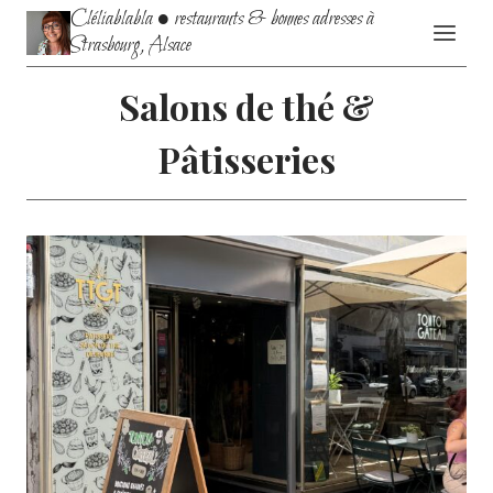
Aller
Cléliablabla • restaurants & bonnes adresses à
au
Strasbourg, Alsace
contenu
Salons de thé &
Pâtisseries