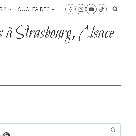
R ?
QUOI FAIRE?
s à Strasbourg, Alsace