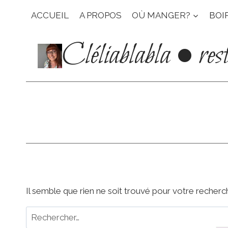
Aller
ACCUEIL
A PROPOS
OÙ MANGER?
BOI
au
contenu
Cléliablabla • res
Il semble que rien ne soit trouvé pour votre recherc
Rechercher :