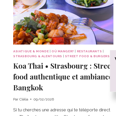
ASIATIQUE & MONDE
|
OÙ MANGER?
|
RESTAURANTS
|
STRASBOURG & ALENTOURS
|
STREET FOOD & BURGERS
Koa Thai • Strasbourg : Street
food authentique et ambiance
Bangkok
Par
Clélia
09/02/2026
Si tu cherches une adresse qui te téléporte direct