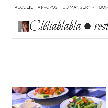
Aller
ACCUEIL
A PROPOS
OÙ MANGER?
BOI
au
contenu
Cléliablabla • res