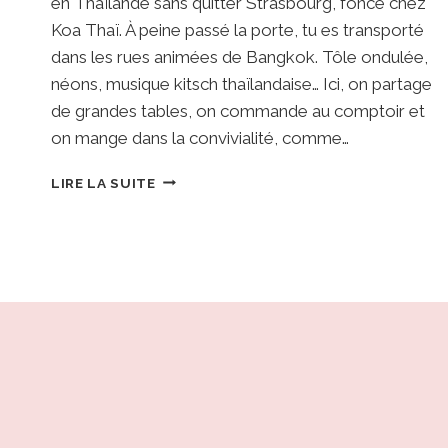
en Thaïlande sans quitter Strasbourg, fonce chez
Koa Thaï. À peine passé la porte, tu es transporté
dans les rues animées de Bangkok. Tôle ondulée,
néons, musique kitsch thaïlandaise… Ici, on partage
de grandes tables, on commande au comptoir et
on mange dans la convivialité, comme…
KOA
LIRE LA SUITE
THAI
•
STRASBOURG
:
STREET
FOOD
AUTHENTIQUE
ET
AMBIANCE
BANGKOK