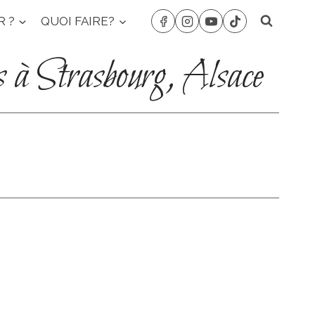
R ?
QUOI FAIRE?
s à Strasbourg, Alsace