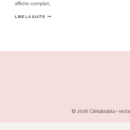
affiche complet…
DIMSUM
LIRE LA SUITE
SAM
•
STRASBOURG
:
MES
RAVIOLIS
VAPEUR
PRÉFÉRÉS
ET
UNE
HISTOIRE
D’AMITIÉ
© 2026 Cléliablabla • res