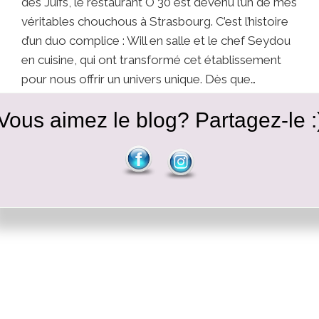
des Juifs, le restaurant Ô 30 est devenu l’un de mes
véritables chouchous à Strasbourg. C’est l’histoire
d’un duo complice : Will en salle et le chef Seydou
en cuisine, qui ont transformé cet établissement
pour nous offrir un univers unique. Dès que…
Ô
LIRE LA SUITE
Vous aimez le blog? Partagez-le :
30
•
STRASBOURG
:
L’ESCALE
AFRO-
FUSION
INCONTOURNABLE
DE
LA
RUE
DES
JUIFS