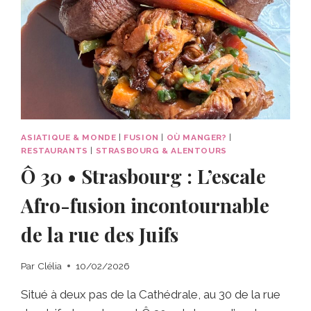
ASIATIQUE & MONDE
|
FUSION
|
OÙ MANGER?
|
RESTAURANTS
|
STRASBOURG & ALENTOURS
Ô 30 • Strasbourg : L’escale
Afro-fusion incontournable
de la rue des Juifs
Par
Clélia
10/02/2026
Situé à deux pas de la Cathédrale, au 30 de la rue