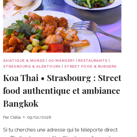
ASIATIQUE & MONDE
|
OÙ MANGER?
|
RESTAURANTS
|
STRASBOURG & ALENTOURS
|
STREET FOOD & BURGERS
Koa Thai • Strasbourg : Street
food authentique et ambiance
Bangkok
Par
Clélia
09/02/2026
Si tu cherches une adresse qui te téléporte direct