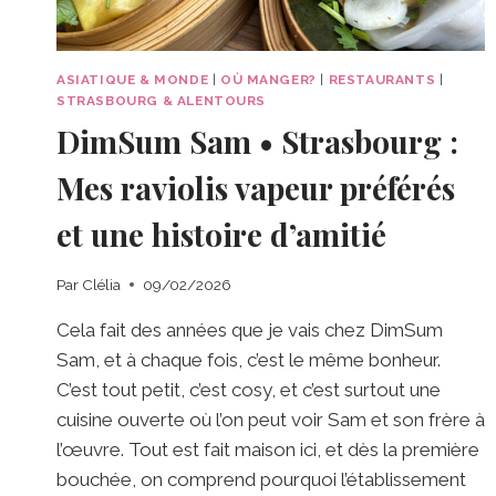
ASIATIQUE & MONDE
|
OÙ MANGER?
|
RESTAURANTS
|
STRASBOURG & ALENTOURS
DimSum Sam • Strasbourg :
Mes raviolis vapeur préférés
et une histoire d’amitié
Par
Clélia
09/02/2026
Cela fait des années que je vais chez DimSum
Sam, et à chaque fois, c’est le même bonheur.
C’est tout petit, c’est cosy, et c’est surtout une
cuisine ouverte où l’on peut voir Sam et son frère à
l’œuvre. Tout est fait maison ici, et dès la première
bouchée, on comprend pourquoi l’établissement