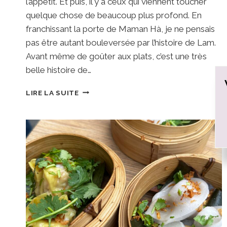
l’appétit. Et puis, il y a ceux qui viennent toucher
quelque chose de beaucoup plus profond. En
franchissant la porte de Maman Hà, je ne pensais
pas être autant bouleversée par l’histoire de Lam.
Avant même de goûter aux plats, c’est une très
belle histoire de…
MAMAN
LIRE LA SUITE
HÀ
•
STRASBOURG
:
UNE
HISTOIRE
DE
FAMILLE
AU
GOÛT
DU
VIETNAM