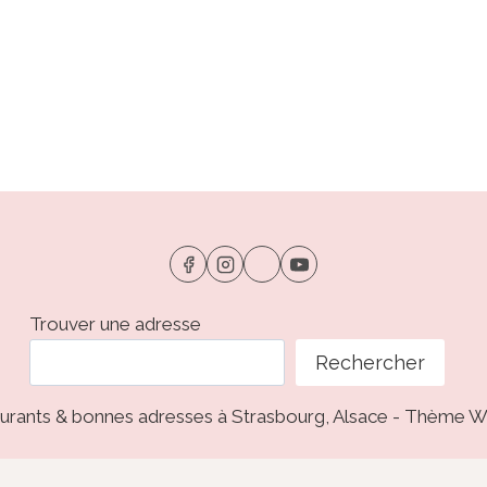
Trouver une adresse
Rechercher
taurants & bonnes adresses à Strasbourg, Alsace - Thème 
Social media & sharing icons powered by
UltimatelySocial