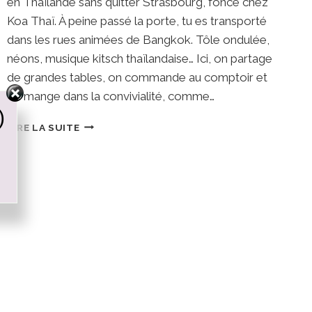
en Thaïlande sans quitter Strasbourg, fonce chez
Koa Thaï. À peine passé la porte, tu es transporté
dans les rues animées de Bangkok. Tôle ondulée,
néons, musique kitsch thaïlandaise… Ici, on partage
de grandes tables, on commande au comptoir et
on mange dans la convivialité, comme…
)
KOA
LIRE LA SUITE
THAI
•
STRASBOURG
:
STREET
FOOD
AUTHENTIQUE
ET
AMBIANCE
BANGKOK