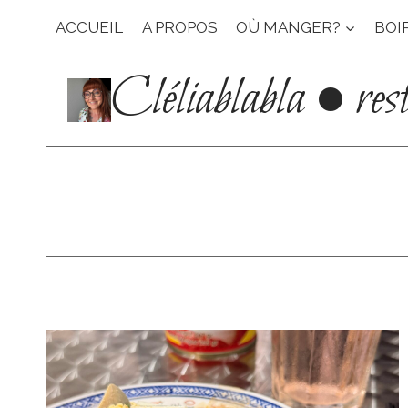
Aller
ACCUEIL
A PROPOS
OÙ MANGER?
BOI
au
contenu
Cléliablabla • res