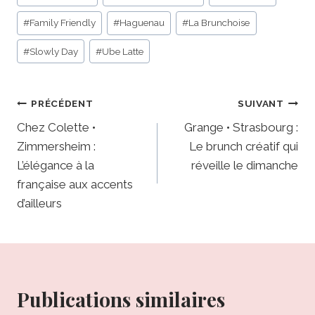
de
#
Family Friendly
#
Haguenau
#
La Brunchoise
la
publication :
#
Slowly Day
#
Ube Latte
Navigation
PRÉCÉDENT
SUIVANT
Chez Colette •
Grange • Strasbourg :
de
Zimmersheim :
Le brunch créatif qui
l’article
L’élégance à la
réveille le dimanche
française aux accents
d’ailleurs
Publications similaires