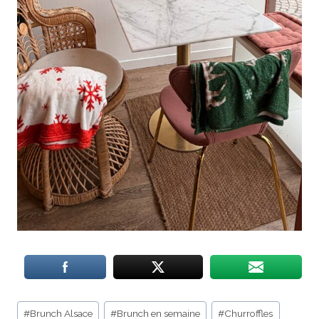
Étiquettes
#
Brunch Alsace
#
Brunch en semaine
#
Churroffles