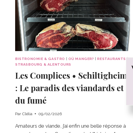
BISTRONOMIE & GASTRO
|
OÙ MANGER?
|
RESTAURANTS
|
STRASBOURG & ALENTOURS
Les Complices • Schiltigheim
: Le paradis des viandards et
du fumé
Par
Clélia
09/02/2026
Amateurs de viande, j’ai enfin une belle réponse à