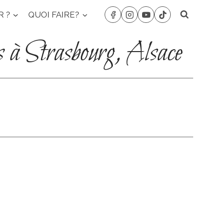
R ?
QUOI FAIRE?
s à Strasbourg, Alsace