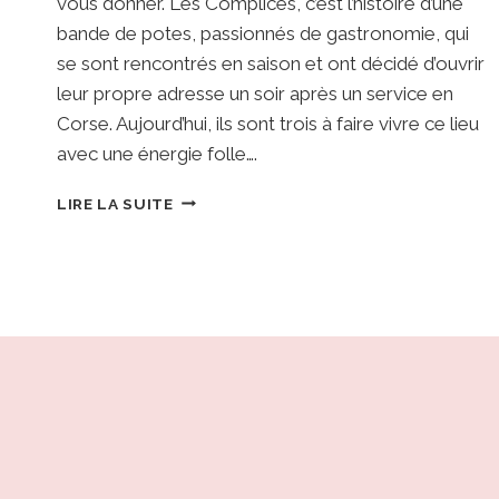
vous donner. Les Complices, c’est l’histoire d’une
bande de potes, passionnés de gastronomie, qui
se sont rencontrés en saison et ont décidé d’ouvrir
leur propre adresse un soir après un service en
Corse. Aujourd’hui, ils sont trois à faire vivre ce lieu
avec une énergie folle….
LES
LIRE LA SUITE
COMPLICES
•
SCHILTIGHEIM
:
LE
PARADIS
DES
VIANDARDS
ET
DU
FUMÉ