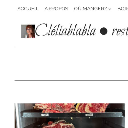
Aller
ACCUEIL
A PROPOS
OÙ MANGER?
BOI
au
contenu
Cléliablabla • res