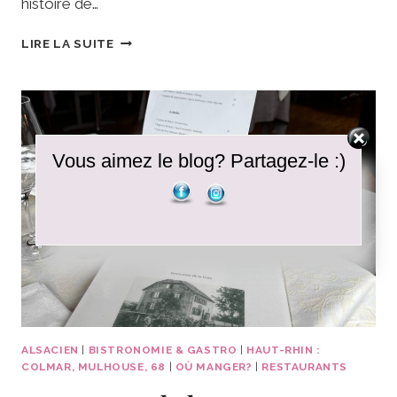
histoire de…
MAMAN
LIRE LA SUITE
HÀ
•
STRASBOURG
:
UNE
HISTOIRE
Vous aimez le blog? Partagez-le :)
DE
FAMILLE
AU
GOÛT
DU
VIETNAM
ALSACIEN
|
BISTRONOMIE & GASTRO
|
HAUT-RHIN :
COLMAR, MULHOUSE, 68
|
OÙ MANGER?
|
RESTAURANTS