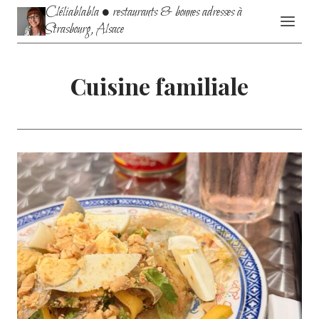
Aller
Cléliablabla • restaurants & bonnes adresses à
au
Strasbourg, Alsace
contenu
Cuisine familiale