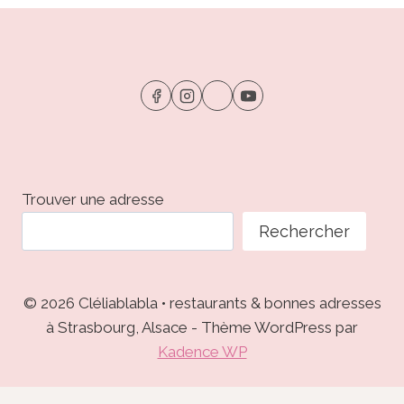
•
GUEWENHEIM
:
INSTITUTION
FAMILIALE
ET
CAVE
D’EXCEPTION
Trouver une adresse
Rechercher
© 2026 Cléliablabla • restaurants & bonnes adresses
à Strasbourg, Alsace - Thème WordPress par
Kadence WP
Social media & sharing icons powered by
UltimatelySocial