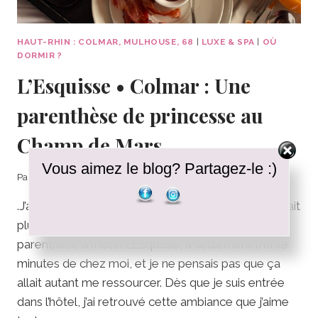
HAUT-RHIN : COLMAR, MULHOUSE, 68
|
LUXE & SPA
|
OÙ
DORMIR ?
L’Esquisse • Colmar : Une
parenthèse de princesse au
Champ de Mars
Vous aimez le blog? Partagez-le :)
Par
Clélia
08/02/2026
.J’avais besoin d’une pause et cette escapade m’a fait
plus de bien que prévu. Je me suis offert une
parenthèse à l’hôtel L’Esquisse, à seulement trente
minutes de chez moi, et je ne pensais pas que ça
allait autant me ressourcer. Dès que je suis entrée
dans l’hôtel, j’ai retrouvé cette ambiance que j’aime