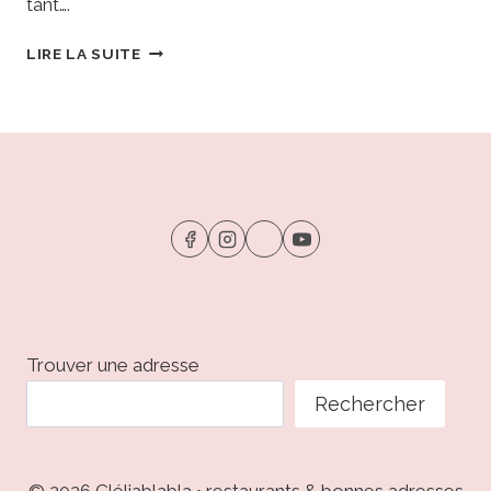
tant….
L’ESQUISSE
LIRE LA SUITE
•
COLMAR
:
UNE
PARENTHÈSE
DE
PRINCESSE
AU
CHAMP
DE
MARS
Trouver une adresse
Rechercher