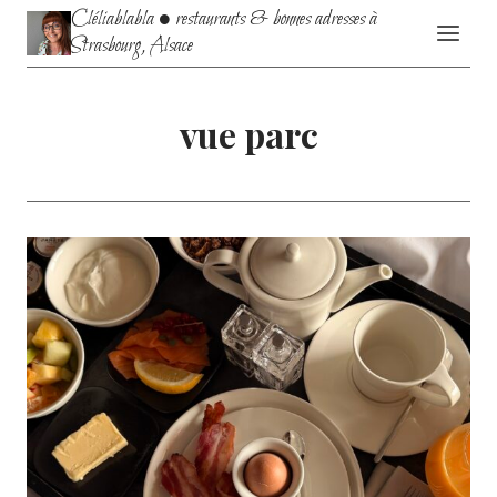
Aller
Cléliablabla • restaurants & bonnes adresses à
au
Strasbourg, Alsace
contenu
vue parc