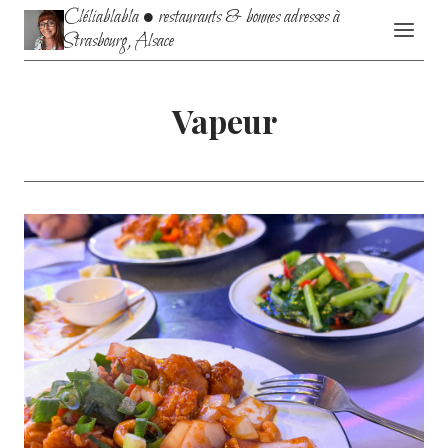
Aller
Cléliablabla • restaurants & bonnes adresses à
au
Strasbourg, Alsace
contenu
Vapeur