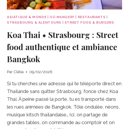
ASIATIQUE & MONDE
|
OÙ MANGER?
|
RESTAURANTS
|
STRASBOURG & ALENTOURS
|
STREET FOOD & BURGERS
Koa Thai • Strasbourg : Street
food authentique et ambiance
Bangkok
Par
Clélia
09/02/2026
Si tu cherches une adresse qui te téléporte direct en
Thaïlande sans quitter Strasbourg, fonce chez Koa
Thaï. À peine passé la porte, tu es transporté dans
les rues animées de Bangkok. Tôle ondulée, néons,
musique kitsch thaïlandaise… Ici, on partage de
grandes tables, on commande au comptoir et on