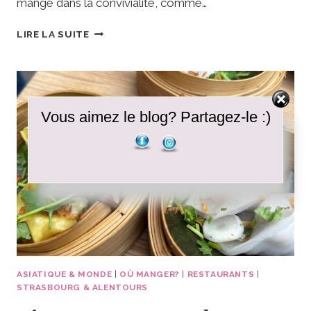
mange dans la convivialité, comme…
KOA
LIRE LA SUITE
THAI
•
STRASBOURG
:
STREET
Vous aimez le blog? Partagez-le :)
FOOD
AUTHENTIQUE
ET
AMBIANCE
BANGKOK
ASIATIQUE & MONDE
|
OÙ MANGER?
|
RESTAURANTS
|
STRASBOURG & ALENTOURS