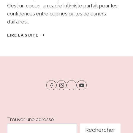
C’est un cocon, un cadre intimiste parfait pour les
confidences entre copines ou les déjeuners
d’affaires…
LES
LIRE LA SUITE
INNOCENTS
•
STRASBOURG
:
PLAIDOIRIE
POUR
LA
GOURMANDISE
ET
AMBIANCE
PROHIBITION
Trouver une adresse
Rechercher