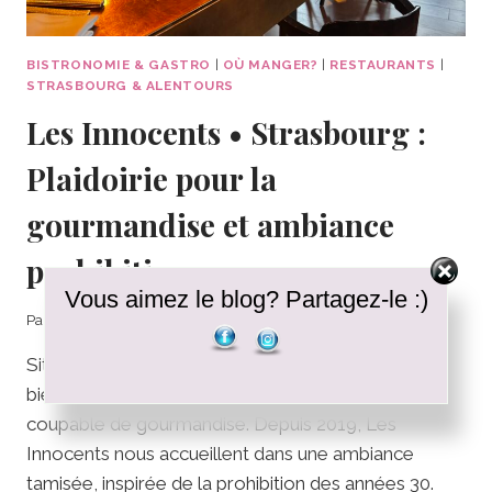
BISTRONOMIE & GASTRO
|
OÙ MANGER?
|
RESTAURANTS
|
STRASBOURG & ALENTOURS
Les Innocents • Strasbourg :
Plaidoirie pour la
gourmandise et ambiance
prohibition
Vous aimez le blog? Partagez-le :)
Par
Clélia
09/02/2026
Situé juste derrière le tribunal, ce restaurant porte
bien son nom… ou pas. Car ici, on plaide très vite
coupable de gourmandise. Depuis 2019, Les
Innocents nous accueillent dans une ambiance
tamisée, inspirée de la prohibition des années 30.