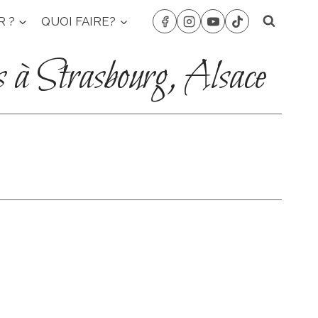
R ?
QUOI FAIRE?
s à Strasbourg, Alsace