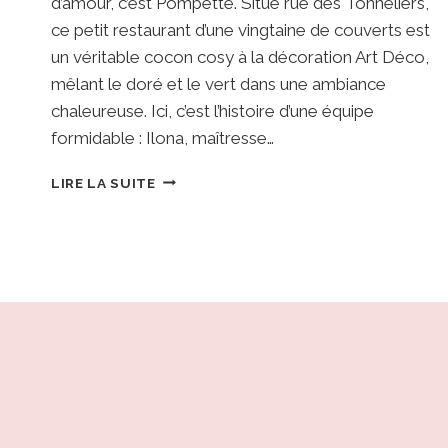
d’amour, c’est Pompette. Situé rue des Tonneliers,
ce petit restaurant d’une vingtaine de couverts est
un véritable cocon cosy à la décoration Art Déco,
mêlant le doré et le vert dans une ambiance
chaleureuse. Ici, c’est l’histoire d’une équipe
formidable : Ilona, maîtresse…
POMPETTE
LIRE LA SUITE
•
STRASBOURG
:
CUISINE
DE
CŒUR,
PÉPITES
VITICOLES
ET
ESPRIT
ART
DÉCO