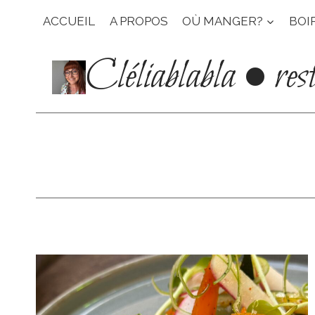
Aller
ACCUEIL
A PROPOS
OÙ MANGER?
BOI
au
contenu
Cléliablabla • res