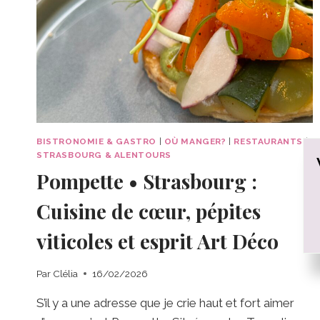
BISTRONOMIE & GASTRO
|
OÙ MANGER?
|
RESTAURANTS
|
STRASBOURG & ALENTOURS
Pompette • Strasbourg :
Cuisine de cœur, pépites
viticoles et esprit Art Déco
Par
Clélia
16/02/2026
S’il y a une adresse que je crie haut et fort aimer