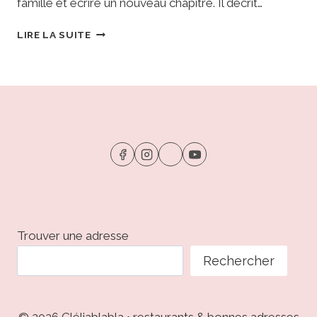
famille et écrire un nouveau chapitre. Il décrit…
LA
LIRE LA SUITE
CASSEROLE
•
STRASBOURG
:
NOUVEAU
TRIO
ET
CHASSE
AUX
ÉTOILES
Trouver une adresse
Rechercher