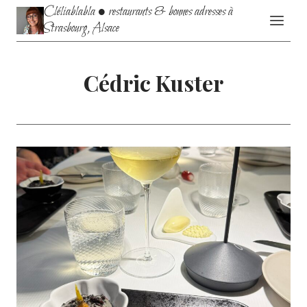
Aller
Cléliablabla • restaurants & bonnes adresses à
au
Strasbourg, Alsace
contenu
Cédric Kuster