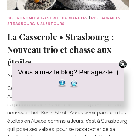
BISTRONOMIE & GASTRO
|
OÙ MANGER?
|
RESTAURANTS
|
STRASBOURG & ALENTOURS
La Casserole • Strasbourg :
Nouveau trio et chasse aux
étoiles
Vous aimez le blog? Partagez-le :)
Par
Clélia
08/02/2026
Ce soir, je t’emmène redécouvrir La Casserole.
Après 10 ans d’existence, Cédric Kuster nous
surprend encore… Cette fois, il nous présente son
nouveau chef, Kevin Stroh. Après avoir parcouru les
étoiles en Alsace comme ailleurs, c’est à Strasbourg
qu’il pose ses valises, pour se rapprocher de sa