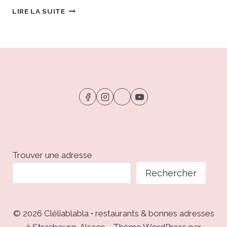
GRANGE
LIRE LA SUITE
•
STRASBOURG
:
LE
BRUNCH
CRÉATIF
QUI
RÉVEILLE
LE
DIMANCHE
Trouver une adresse
Rechercher
© 2026 Cléliablabla • restaurants & bonnes adresses