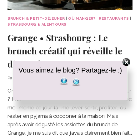
BRUNCH & PETIT-DÉJEUNER
|
OÙ MANGER?
|
RESTAURANTS
|
STRASBOURG & ALENTOURS
Grange • Strasbourg : Le
brunch créatif qui réveille le
dimanche
Vous aimez le blog? Partagez-le :)
Par
Clélia
02/07/2026
On est d’accord, les dimanches sont faits pour flâner
? Moi, je ne suis jamais vraiment en adéquation avec
moi-même ce jour-là : me lever, sortir, profiter… ou
rester en pyjama à cocooner à la maison. Mais
après avoir dégusté les assiettes du brunch de
Grange, je me suis dit que j’avais clairement bien fait…