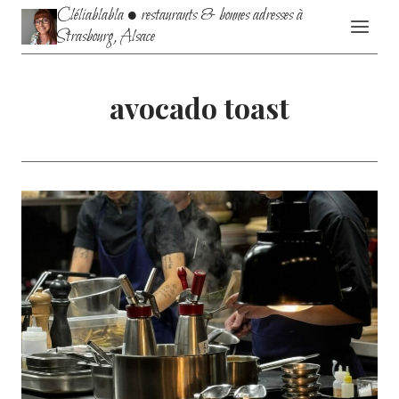
Aller
Cléliablabla • restaurants & bonnes adresses à
au
Strasbourg, Alsace
contenu
avocado toast